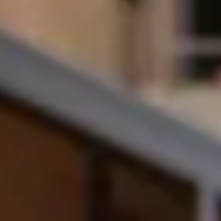
在国际学习中心取得的成绩
合格 (40%-58%)
合格，成绩良好 (59%-68%)
合格，成绩获得嘉奖 (69%+)
该奖学金适用于每个学年，实习年除
奖学金无需申请，在确认申请人升读
我有资格获得升读奖学金吗？
请注意以下条件：
仅限自费学习的申请人
仅限研究生授课课程（不适用于研究
不适用于实习学生
持有难民、寻求庇护者身份或无限