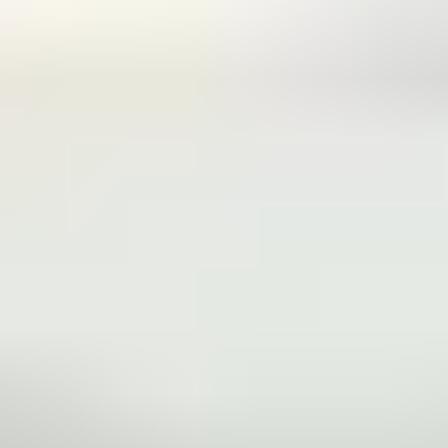
个月收到您的 CAS，如果您居住在英国，则最多
3 个月可收到您的 CAS。
我应该何时申请签证？
您应该尽早申请，预留充足的时间以供相关机构
处理您的签证申请。
签证流程
若要申请签证，必须完成以下事项：
首先，申请您将要在哈德斯菲尔德大学国际
学习中心攻读的
所选课程
，并收到录取通知
书。
接下来，您必须将所要求的证明文件发送给
招生团队或学生注册指导老师，以供审核。
然后，您需要支付押金和 CAS 所列款项。
我们将向您签发 CAS。这时您就可以申请签
证。
您可能会受邀参加可信度面试。