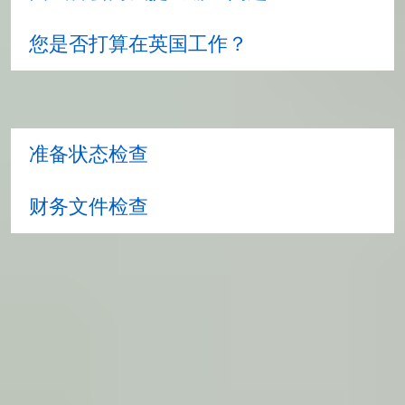
您是否打算在英国工作？
可获得什么支持？
准备状态检查
财务文件检查
如果我被拒签了该怎么办？
如果您不符合 UKVI 移民法规中列明的签证标
准，您的申请将被拒。如果您被拒签，您可以在
28 天内向 UKVI 提起行政复议，并对英国移民签
证官员 (ECO) 的拒签决定提出异议。这要求您对
拒签信中提出的每一点进行书面答复，并且您必
须在英国境外提交行政复议。