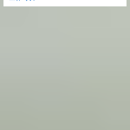
在您出发前 6 个月内收到 CAS
我们现在可以在您抵达英国前 6 个月内向您发出
《入学确认函》(CAS)。
有关 CAS 截止日期的信息，请访问此处
相关链接
查看您是否需要持有签证，方可前往英国
查看您是否需要参加可信度面试
查看医疗附加费用
查看您所在国家/地区的平均办理时间