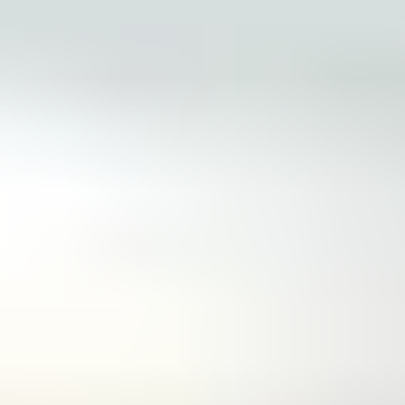
学生签证（原 Tier 4 签证）。
我是否有资格申请学生签证？
对于想留学英国的学生，必须满足四个主要条
件：
您已获得课程的录取通知书
您必须已经收到 CAS（我们的招生团队提供
的《入学确认函》）
您具备良好的英语口语、阅读、写作和理解
能力
您拥有充足的资金来支付生活费和课程费用
什么是 CAS？为什么 CAS 很重要？
《入学确认函》(CAS) 是一串唯一参考编号，用
以确认您已被录取，将留学英国就读某课程。申
请学生签证前必须拥有 CAS 编号。
如果您未居住在英国，则将在开课日期前最多 6