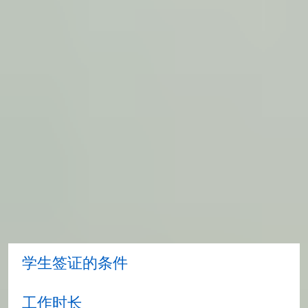
如果您在英国境内申请且被拒签，则必须在收到
决定之日起 14 日内申请行政复议。
我持学生签证可以在英国停留多久？
除了完成学业所需的签证期限以外，相关机构还
将根据您的课程时长向您授予居留许可。
在学习预科课程期间参加工作
如果您持有在国际学习中心学习的学生签证，您
有权在学习预科课程期间参加工作。请访问
英国
国际学生事务委员会 (UKCISA) 网站
，了解关于学
习期间参加工作的更多信息。
学生签证的条件
工作时长