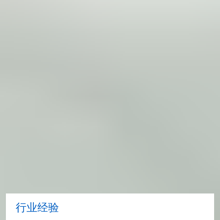
英国签证与移民局 (UKVI) 将与您联系，告知
您有关签证申请的结果。
哈德斯菲尔德大学国际学习中心的学生如申请我
们的其中一项综合课程，将受益于联合 CAS
(iCAS)——在其综合课程的整个学习期间，大学
将为其提供签证担保。您只需申请一次签证即可
在英国学习，而无需在升读大学学习课程之前获
得新的签证，因此可节省您的时间和金钱。请注
意，本科预科课程将在 Study Group CAS 上列
明。
大学实习年
行业经验