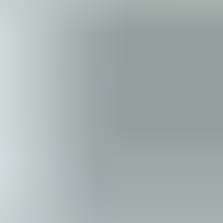
即刻入读
我们的学生注册指导老师非常乐意解答您的问题
并帮助您完成申请。我们殷切期待您的加入。
即刻申请
立即咨询
国际学习中心