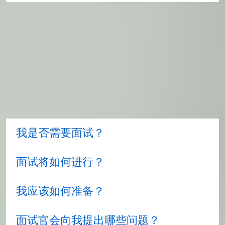
签证可信度面试
您可能需要参加可信度面试，以确保自己遵守英
国的移民法规。可信度面试的目的是便于英国移
民签证官员 (ECO) 确认您是真正的学生。您需要
证明自己是真正意义上的学生，并且很好地了解
自己所选的大学和课程。如果您做过相关搜索，
无需担心面试。该流程旨在排除那些打算利用学
生签证来英国工作或度假的申请人。
我是否需要面试？
面试将如何进行？
我应该如何准备？
面试官会向我提出哪些问题？