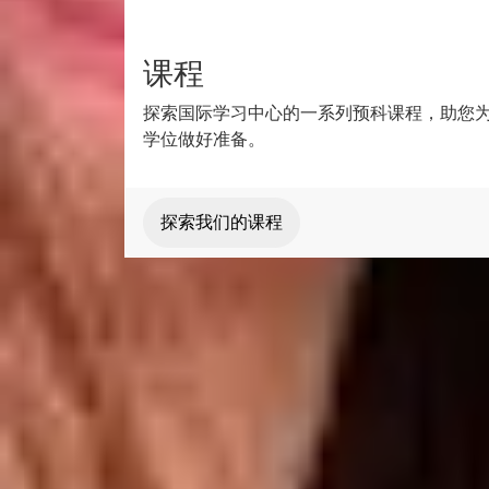
课程
探索国际学习中心的一系列预科课程，助您
学位做好准备。
探索我们的课程
我们的学生注册指导