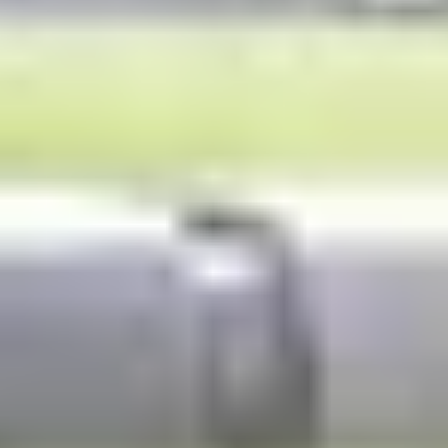
即刻申请
立即咨询
国际学习中心
Maintained by
Item href is undefined. Verify item exist in the IA and/or
navigation depth.
Item href is undefined. Verify item exist in the IA and/or
navigation depth.